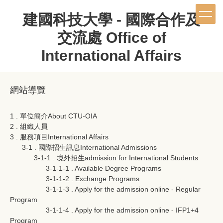
跳
建國科技大學 - 國際合作及
到
主
交流處 Office of
要
內
International Affairs
容
區
網站導覽
1 . 單位簡介About CTU-OIA
2 . 組織人員
3 . 服務項目International Affairs
3-1 . 國際招生訊息International Admissions
3-1-1 . 境外招生admission for International Students
3-1-1-1 . Available Degree Programs
3-1-1-2 . Exchange Programs
3-1-1-3 . Apply for the admission online - Regular
Program
3-1-1-4 . Apply for the admission online - IFP1+4
Program